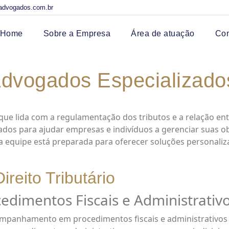
advogados.com.br
Home
Sobre a Empresa
Área de atuação
Co
: Advogados Especializad
ue lida com a regulamentação dos tributos e a relação entr
ados para ajudar empresas e indivíduos a gerenciar suas ob
a equipe está preparada para oferecer soluções personali
ireito Tributário
imentos Fiscais e Administrativ
ompanhamento em procedimentos fiscais e administrativos em