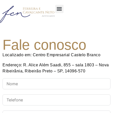
Sobre a Empresa
Área de atuação
Glossário Jurídico
Fale conosco
Localizado em: Centro Empresarial Castelo Branco
Endereço: R. Alice Além Saadi, 855 – sala 1803 – Nova
Ribeirânia, Ribeirão Preto – SP, 14096-570