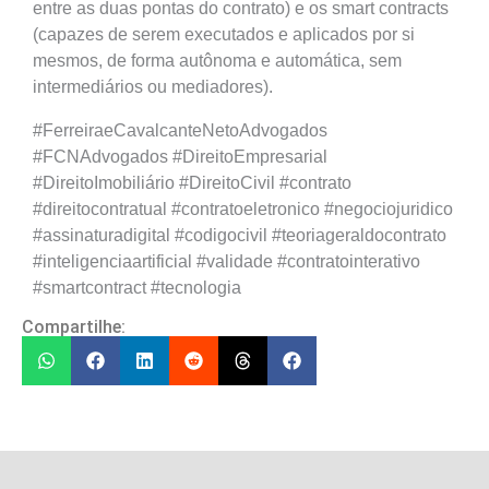
entre as duas pontas do contrato) e os smart contracts
(capazes de serem executados e aplicados por si
mesmos, de forma autônoma e automática, sem
intermediários ou mediadores).
#FerreiraeCavalcanteNetoAdvogados
#FCNAdvogados #DireitoEmpresarial
#DireitoImobiliário #DireitoCivil #contrato
#direitocontratual #contratoeletronico #negociojuridico
#assinaturadigital #codigocivil #teoriageraldocontrato
#inteligenciaartificial #validade #contratointerativo
#smartcontract #tecnologia
Compartilhe: