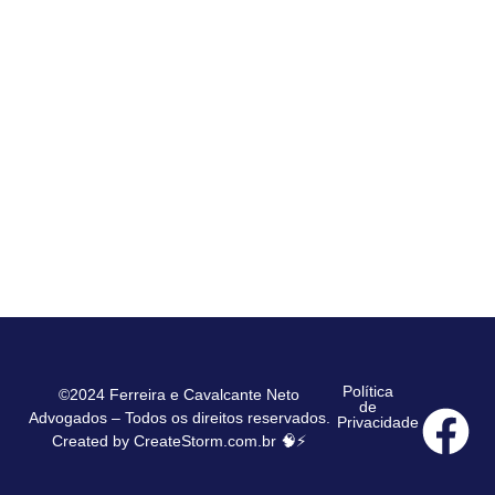
Política
©2024 Ferreira e Cavalcante Neto
de
Advogados – Todos os direitos reservados.
Privacidade
Created by
CreateStorm.com.br
🧠⚡