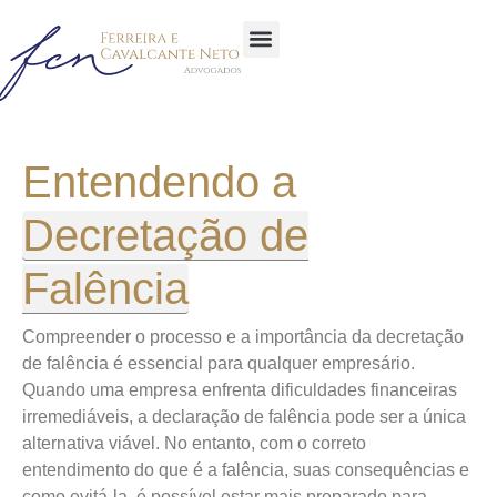
Sobre a Empresa
Área de atuação
Glossário Jurídico
Entendendo a
Decretação de
Falência
Compreender o processo e a importância da decretação
de falência é essencial para qualquer empresário.
Quando uma empresa enfrenta dificuldades financeiras
irremediáveis, a declaração de falência pode ser a única
alternativa viável. No entanto, com o correto
entendimento do que é a falência, suas consequências e
como evitá-la, é possível estar mais preparado para