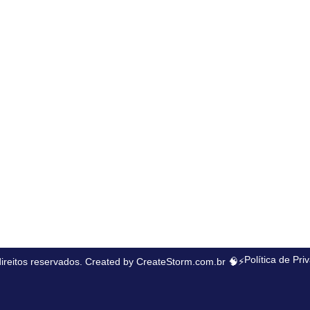
Política de Pri
ireitos reservados. Created by
CreateStorm.com.br
🧠⚡