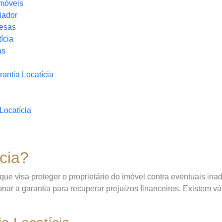
Imóveis
iador
pesas
ícia
as
antia Locatícia
Locatícia
cia?
ue visa proteger o proprietário do imóvel contra eventuais inad
onar a garantia para recuperar prejuízos financeiros. Existem v