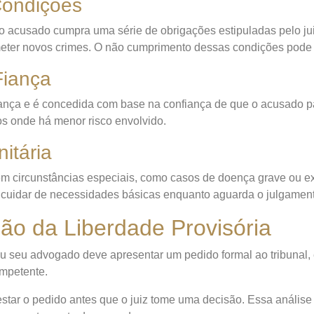
Condições
 o acusado cumpra uma série de obrigações estipuladas pelo j
meter novos crimes. O não cumprimento dessas condições pode l
Fiança
nça e é concedida com base na confiança de que o acusado par
s onde há menor risco envolvido.
itária
em circunstâncias especiais, como casos de doença grave ou ex
cuidar de necessidades básicas enquanto aguarda o julgament
o da Liberdade Provisória
o ou seu advogado deve apresentar um pedido formal ao tribunal
ompetente.
estar o pedido antes que o juiz tome uma decisão. Essa análise