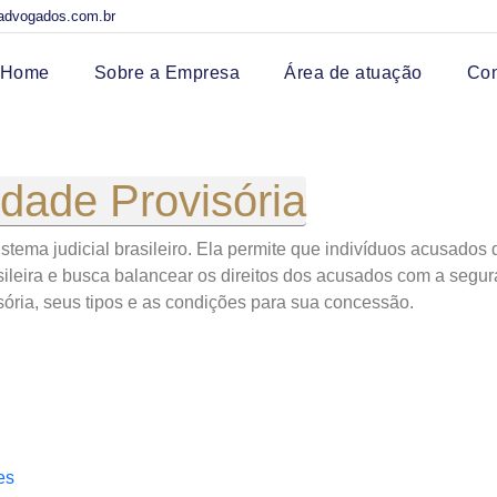
advogados.com.br
Home
Sobre a Empresa
Área de atuação
Co
rdade Provisória
sistema judicial brasileiro. Ela permite que indivíduos acusado
sileira e busca balancear os direitos dos acusados com a seg
ória, seus tipos e as condições para sua concessão.
es