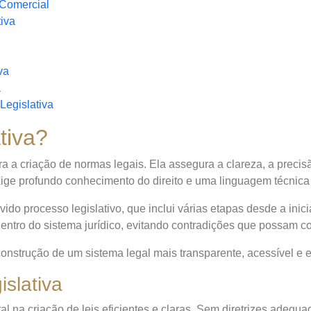
 Comercial
tiva
va
a
Legislativa
tiva?
ra a criação de normas legais. Ela assegura a clareza, a precis
xige profundo conhecimento do direito e uma linguagem técnica 
ido processo legislativo, que inclui várias etapas desde a inici
dentro do sistema jurídico, evitando contradições que possam con
construção de um sistema legal mais transparente, acessível e e
islativa
 na criação de leis eficientes e claras. Sem diretrizes adequada