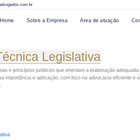
advogados.com.br
Home
Sobre a Empresa
Área de atuação
Co
Técnica Legislativa
rmas e princípios jurídicos que orientam a elaboração adequada d
ua importância e aplicação, com foco na advocacia eficiente e o
.
ativa