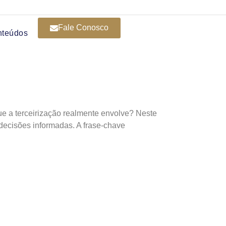
Fale Conosco
nteúdos
ue a terceirização realmente envolve? Neste
 decisões informadas. A frase-chave