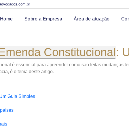
advogados.com.br
Home
Sobre a Empresa
Área de atuação
Co
Emenda Constitucional
: 
onal é essencial para apreender como são feitas mudanças le
ia, é o tema deste artigo.
 Um Guia Simples
 países
nais