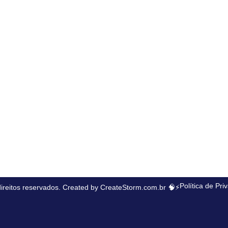
Política de Pri
ireitos reservados. Created by
CreateStorm.com.br
🧠⚡