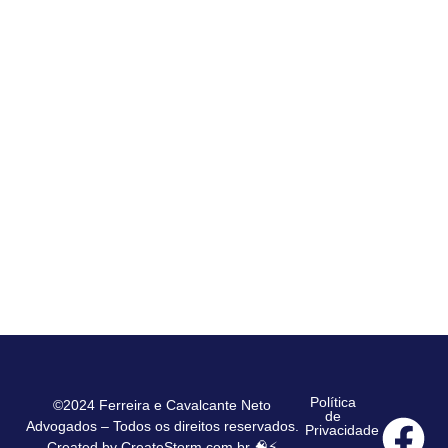
Política
©2024 Ferreira e Cavalcante Neto
de
Advogados – Todos os direitos reservados.
Privacidade
Created by
CreateStorm.com.br
🧠⚡